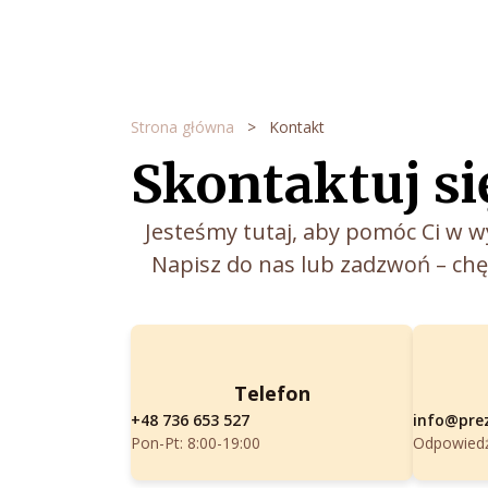
Przejdź
do
treści
Strona główna
>
Kontakt
Skontaktuj si
Jesteśmy tutaj, aby pomóc Ci w w
Napisz do nas lub zadzwoń – chę
Telefon
+48 736 653 527
info@prez
Pon-Pt: 8:00-19:00
Odpowied