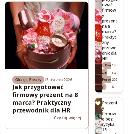
ować
firmow
y
prezent
na 8
marca?
Praktyc
zny
przewo
dnik dla
HR
15
Oka
sty
zje
,
Okazje
,
Porady
15 stycznia 2026
202
Porad
Jak przygotować
6
y
firmowy prezent na 8
marca? Praktyczny
Prezent
y
przewodnik dla HR
firmow
Czytaj więcej
e bez
ryzyka:
15