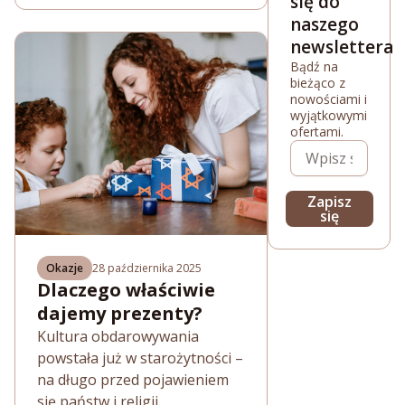
się do
naszego
newslettera
Bądź na
bieżąco z
nowościami i
wyjątkowymi
ofertami.
Zapisz
się
Okazje
28 października 2025
Dlaczego właściwie
dajemy prezenty?
Kultura obdarowywania
powstała już w starożytności –
na długo przed pojawieniem
się państw i religii....