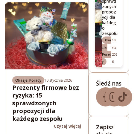
sprawd
zonych
propoz
ycji dla
każdeg
o
zespołu
10
Oka
sty
zje
,
202
Porad
6
y
Okazje
,
Porady
10 stycznia 2026
Śledź nas
Prezenty firmowe bez
ryzyka: 15
sprawdzonych
propozycji dla
każdego zespołu
Czytaj więcej
Zapisz