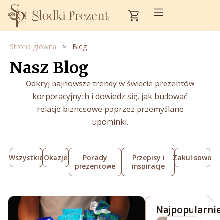
Przejdź
Cart
do
treści
Strona główna
>
Blog
Nasz Blog
Odkryj najnowsze trendy w świecie prezentów
korporacyjnych i dowiedz się, jak budować
relacje biznesowe poprzez przemyślane
upominki.
Wszystkie
Okazje
Porady
Przepisy i
Zakulisowo
prezentowe
inspiracje
Najpopularnie