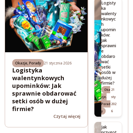
Logisty
ka
walenty
nkowyc
h
upomin
ków:
Jak
sprawni
e
obdaro
wać
Okazje
,
Porady
21 stycznia 2026
setki
Logistyka
osób w
walentynkowych
dużej
firmie?
upominków: Jak
21
Oka
sprawnie obdarować
sty
zje
,
setki osób w dużej
202
Porad
firmie?
6
y
Czytaj więcej
Jak
przygot