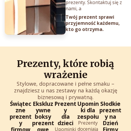
prezenty. Skontaktuj się z
nami,
a
Twój prezent sprawi
przyjemność każdemu,
kto go otrzyma.
Prezenty, które robią
wrażenie
Stylowe, dopracowane i pełne smaku –
znajdziesz u nas zestawy na każdą okazję
biznesową i prywatną.
Świątec
Ekskluz
Prezent
Upomin
Słodkie
zne
ywne
y
ki dla
prezent
prezent
boksy
dla
zespołu
y na
y
prezent
dzieci
Dzień
Prezenty
firmow
owe
doceniają
Firmy
Upominki