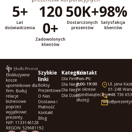
5+
120
50K+
98%
0+
Lat
Dostarczonych
Satysfakcja
doświadczenia
prezentów
klientów
Zadowolonych
klientów
Szybkie
Kategorie
Kontakt
Ekskluzywne
linki
Dla Firm
Pon-Pt:
kosze
8:00-19:00
Ul. Jana Kaz
Dla Niego
Boksy
upominkowe dla
(w okresie
01-248 War
Dla Niej
Prezentowe
firm. Buduj
przedświątecznym
+48 736 653
Dla Dzieci
O Nas
relacje
dłużej)
biznesowe
Dostawa i
info@prezentys
poprzez
Płatność
wyjątkowe
Kontakt
prezenty.
Blog
NIP: 1133146128
REGON: 529681192