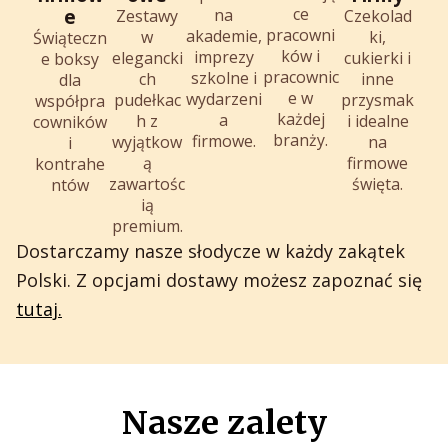
ce
e
na
Zestawy
Czekolad
pracowni
akademie,
w
ki,
Świąteczn
ków i
imprezy
elegancki
cukierki i
e boksy
pracownic
szkolne i
ch
inne
dla
e w
wydarzeni
pudełkac
przysmak
współpra
każdej
a
h z
i idealne
cowników
branży.
firmowe.
wyjątkow
na
i
ą
firmowe
kontrahe
zawartośc
święta.
ntów
ią
premium.
Dostarczamy nasze słodycze w każdy zakątek
Polski. Z opcjami dostawy możesz zapoznać się
tutaj.
Nasze zalety