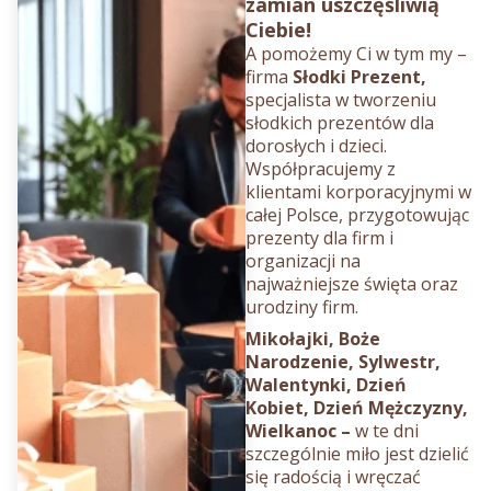
zamian uszczęśliwią
Ciebie!
A pomożemy Ci w tym my –
firma
Słodki Prezent,
specjalista w tworzeniu
słodkich prezentów dla
dorosłych i dzieci.
Współpracujemy z
klientami korporacyjnymi w
całej Polsce, przygotowując
prezenty dla firm i
organizacji na
najważniejsze święta oraz
urodziny firm.
Mikołajki, Boże
Narodzenie, Sylwestr,
Walentynki, Dzień
Kobiet, Dzień Mężczyzny,
Wielkanoc –
w te dni
szczególnie miło jest dzielić
się radością i wręczać