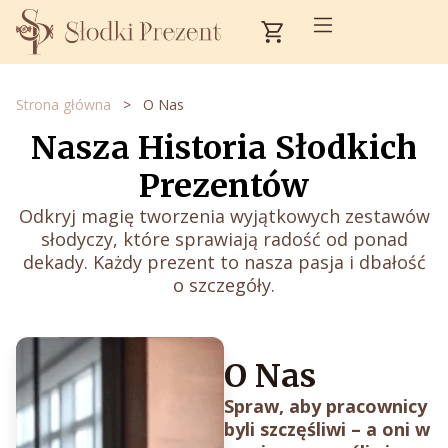
Przejdź
Cart
do
treści
Strona główna
>
O Nas
Nasza Historia Słodkich
Prezentów
Odkryj magię tworzenia wyjątkowych zestawów
słodyczy, które sprawiają radość od ponad
dekady. Każdy prezent to nasza pasja i dbałość
o szczegóły.
O Nas
Spraw, aby pracownicy
byli szczęśliwi – a oni w