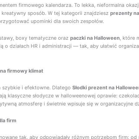
ementem firmowego kalendarza. To lekka, nieformalna okaz
kreatywny sposób. W tej kategorii znajdziesz
prezenty n
 przygotować upominki dla swoich zespołów.
stawy, boxy tematyczne oraz
paczki na Halloween
, które
o działach HR i administracji — tak, aby ułatwić organiza
 na firmowy klimat
a szybkie i efektowne. Dlatego
Słodki prezent na Hallowee
rają klasyczne słodycze w halloweenowej oprawie: czekoladk
ytywną atmosferę i świetnie wpisuje się w organizacyjne d
la firm
owane tak, aby odpowiadały różnym potrzebom firm: od n