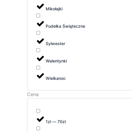
Mikołajki
Pudełka Świąteczne
Sylwester
Walentynki
Wielkanoc
Cena
1zl — 70zl