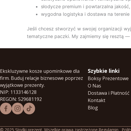
słodycze premium i powtarzalna jakość,
wygodna logistyka i dostawa na terenie c
Jeśli chcesz stworzyć w swojej organizacji wy
tematyczne paczki. My zajmiemy się resztą —
Szybkie linki
Ekskluzywne kosze upominkowe dla
firm. Buduj relacje biznesowe poprzez
Boksy Prezentowe
wyjątkowe prezenty.
O Nas
NIP: 1133146128
Dostawa i Płatność
REGON: 529681192
Kontakt
Blog
© 2025 Słodki prezent. Wszelkie prawa zastrzeżone.
Regulamin
Poli