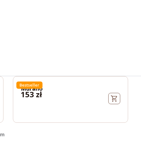
Bestseller
Murano
153
zł
rm