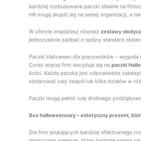
bardziej rozbudowane paczki idealne na firmo
HR mogą skupić się na samej organizacji, a ni
W ofercie znajdziesz również
zestawy słodyc
jednocześnie zadbać o spójny standard obda
Paczki Halloween dla pracowników – wygoda i
Coraz więcej firm decyduje się na
paczki Hal
ilości. Każda paczka jest odpowiednio zabezpie
obdarować cały zespół lub kilka działów w róż
Paczki mogą pełnić rolę drobnego podziękowa
Box halloweenowy – estetyczny prezent, któ
Dla firm szukających bardziej efektownego r
słodyczami premium, które świetnie nadają s