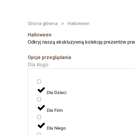
Przejdź
do
treści
Strona główna
>
Halloween
Halloween
Odkryj naszą ekskluzywną kolekcję prezentów prem
Opcje przeglądania
Dla Kogo
Dla Dzieci
Dla Firm
Dla Niego