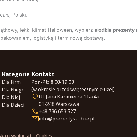
ałej Polski.
jątkowy, lekki klimat Halloween, wybierz
słodkie prezenty
 pakowaniem, logistyką i terminową dostawą.
Kategorie
Kontakt
Dla Firm
Pon-Pt: 8:00-19:00
(w okresie przedświątecznym dłużej)
Dla Niego
Ul. Jana Kazimierza 11a/4u
Dla Niej
01-248 Warszawa
Dla Dzieci
+48 736 653 527
info@prezentyslodkie.pl
tyka prywatności
Cookies