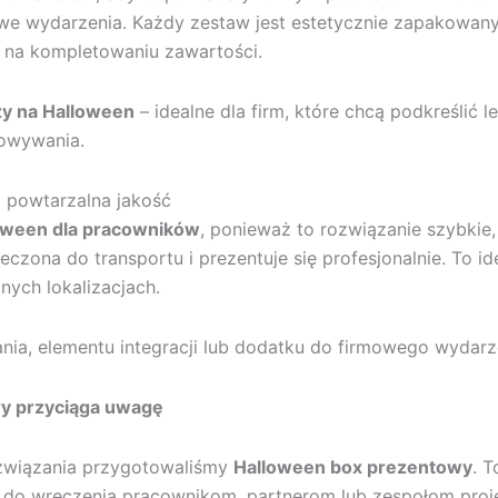
we wydarzenia. Każdy zestaw jest estetycznie zapakowany
e na kompletowaniu zawartości.
zy na Halloween
– idealne dla firm, które chcą podkreślić 
rowywania.
 powtarzalna jakość
loween dla pracowników
, ponieważ to rozwiązanie szybki
czona do transportu i prezentuje się profesjonalnie. To ide
nych lokalizacjach.
nia, elementu integracji lub dodatku do firmowego wydar
ry przyciąga uwagę
ozwiązania przygotowaliśmy
Halloween box prezentowy
. 
ię do wręczenia pracownikom, partnerom lub zespołom pr