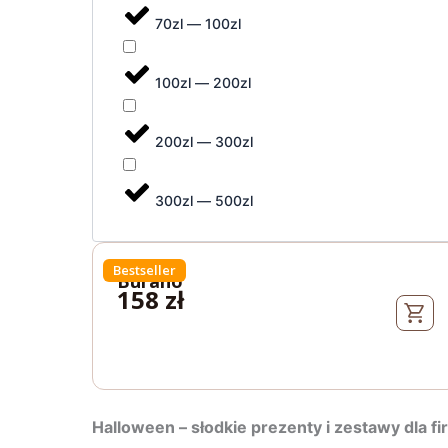
70zl — 100zl
100zl — 200zl
200zl — 300zl
300zl — 500zl
Bestseller
Burano
158
zł
Halloween – słodkie prezenty i zestawy dla fi