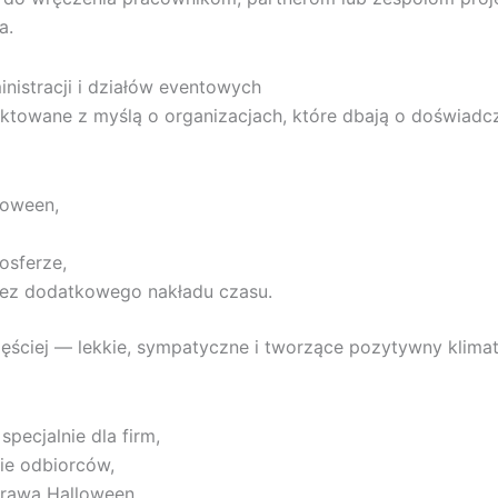
a.
nistracji i działów eventowych
ektowane z myślą o organizacjach, które dbają o doświad
loween,
osferze,
ez dodatkowego nakładu czasu.
zęściej — lekkie, sympatyczne i tworzące pozytywny klimat
pecjalnie dla firm,
bie odbiorców,
prawa Halloween,