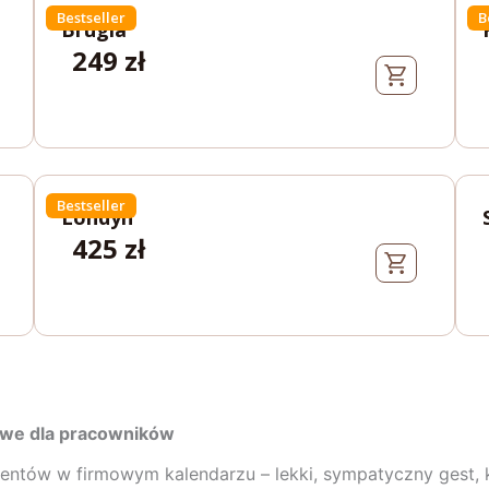
Bestseller
B
Brugia
249
zł
Bestseller
Londyn
425
zł
jkowe dla pracowników
omentów w firmowym kalendarzu – lekki, sympatyczny gest,