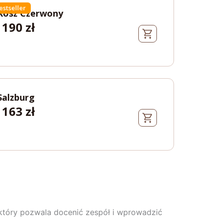
estseller
Kosz Czerwony
190
zł
Salzburg
163
zł
 który pozwala docenić zespół i wprowadzić