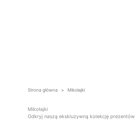
Przejdź
do
treści
Strona główna
>
Mikołajki
Mikołajki
Odkryj naszą ekskluzywną kolekcję prezentów 