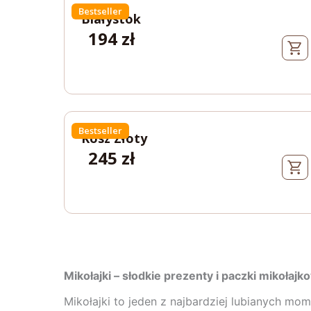
Bestseller
Białystok
194
zł
Bestseller
Kosz Złoty
245
zł
Mikołajki – słodkie prezenty i paczki mikoła
Mikołajki to jeden z najbardziej lubianych m