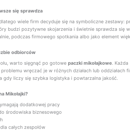
zawsze się sprawdza
 dlatego wiele firm decyduje się na symboliczne zestawy: p
tóry budzi pozytywne skojarzenia i świetnie sprawdza się
lnie, podczas firmowego spotkania albo jako element więks
iczbie odbiorców
połu, warto sięgnąć po gotowe
paczki mikołajkowe
. Każda
problemu wręczać je w różnych działach lub oddziałach fi
gdy liczy się szybka logistyka i powtarzalna jakość.
na Mikołajki?
wymagają dodatkowej pracy
 do środowiska biznesowego
ch
 dla całych zespołów