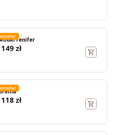
estseller
Słodki renifer
149
zł
estseller
Brema
118
zł