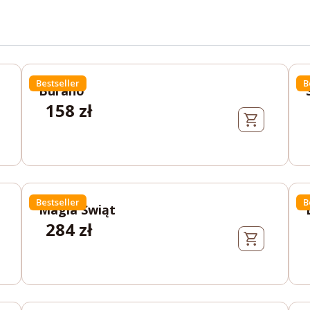
Bestseller
B
Burano
158
zł
Bestseller
B
Magia Swiąt
284
zł