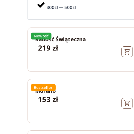
300zl — 500zl
Nowość
Radość Świąteczna
219
zł
Bestseller
Murano
153
zł