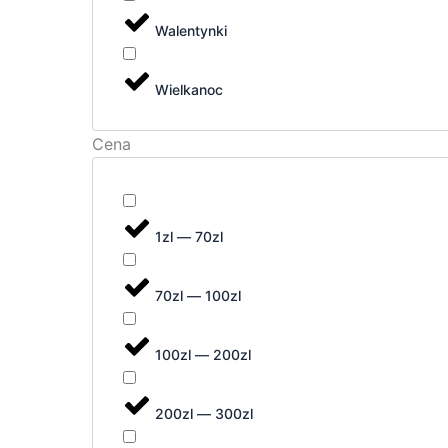
Walentynki
Wielkanoc
Cena
1zl — 70zl
70zl — 100zl
100zl — 200zl
200zl — 300zl