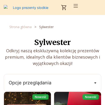
Przejdź
Cart
do
treści
Strona główna
>
Sylwester
Sylwester
Odkryj naszą ekskluzywną kolekcję prezentów
premium, idealnych dla klientów biznesowych i
wyjątkowych okazji!
Opcje przeglądania
Nowość
Nowość