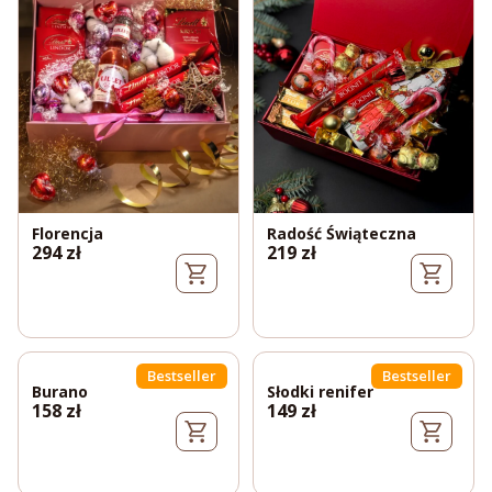
Florencja
Radość Świąteczna
294
zł
219
zł
Bestseller
Bestseller
Burano
Słodki renifer
158
zł
149
zł