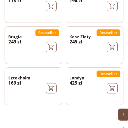
118
zł
194
zł
Bestseller
Bestseller
Brugia
Kosz Złoty
249
zł
245
zł
Bestseller
Sztokholm
Londyn
169
zł
425
zł
1