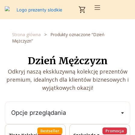
Przejdź
Cart
do
treści
Strona główna
>
Produkty oznaczone “Dzień
Mężczyzn”
Dzień Mężczyzn
Odkryj naszą ekskluzywną kolekcję prezentów
premium, idealnych dla klientów biznesowych i
wyjątkowych okazji!
Opcje przeglądania
Bestseller
Promocja