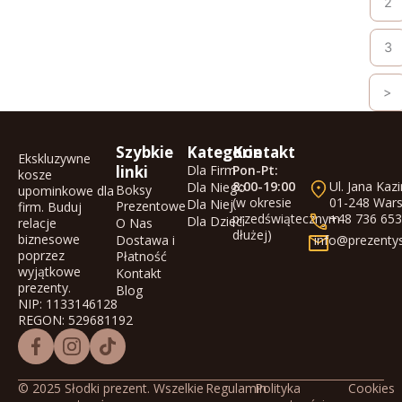
2
3
>
Szybkie
Kategorie
Kontakt
Ekskluzywne
linki
Dla Firm
Pon-Pt:
kosze
8:00-19:00
Ul. Jana Kaz
Dla Niego
Boksy
upominkowe dla
(w okresie
01-248 War
Dla Niej
Prezentowe
firm. Buduj
przedświątecznym
+48 736 653
Dla Dzieci
relacje
O Nas
dłużej)
biznesowe
Dostawa i
info@prezentys
poprzez
Płatność
wyjątkowe
Kontakt
prezenty.
Blog
NIP: 1133146128
REGON: 529681192
© 2025 Słodki prezent. Wszelkie
Regulamin
Polityka
Cookies