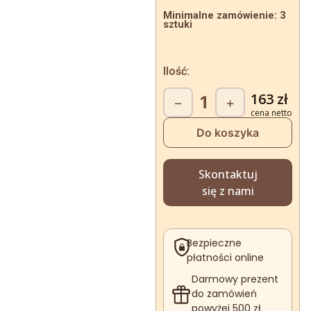
Minimalne zamówienie: 3
sztuki
Ilość:
ilość
163
zł
−
+
Salzburg
Do koszyka
Skontaktuj
się z nami
Bezpieczne
płatności online
Darmowy prezent
do zamówień
powyżej 500 zł