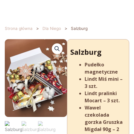
Przejdź
do
treści
>
>
Strona główna
Dla Niego
Salzburg
Salzburg
Pudełko
magnetyczne
Lindt Miś mini –
3 szt.
Lindt pralinki
Mocart – 3 szt.
Wawel
czekolada
gorzka Gruszka
Migdał 90g – 2