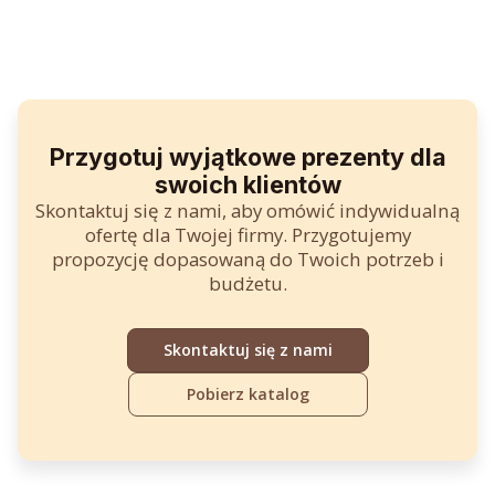
y
n
n
o
o
s
s
i
i
:
ł
3
a
4
:
0
:
3
7
z
8
ł
.
z
ł
Przygotuj wyjątkowe prezenty dla
.
.
swoich klientów
Skontaktuj się z nami, aby omówić indywidualną
ofertę dla Twojej firmy. Przygotujemy
propozycję dopasowaną do Twoich potrzeb i
budżetu.
Skontaktuj się z nami
Pobierz katalog