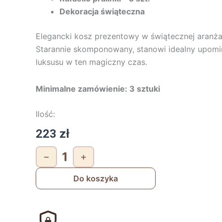
Dekoracja świąteczna
Elegancki kosz prezentowy w świątecznej aranżac
Starannie skomponowany, stanowi idealny upomine
luksusu w ten magiczny czas.
Minimalne zamówienie: 3 sztuki
Ilość:
223
zł
ilość
−
+
Kosz
Biały
Do koszyka