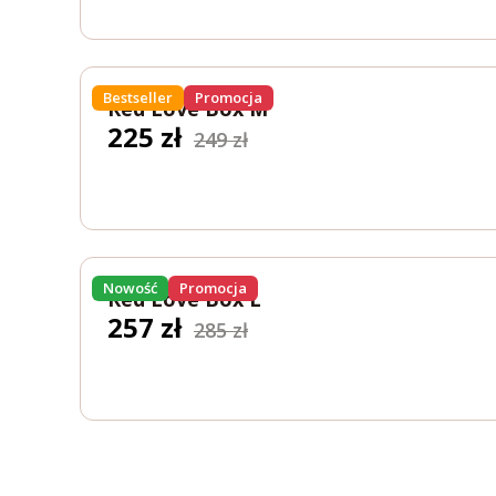
Bestseller
Promocja
Red Love Box M
Pierwotna
Aktualna
225
zł
249
zł
cena
cena
wynosiła:
wynosi:
249 zł.
225 zł.
Nowość
Promocja
Red Love Box L
Pierwotna
Aktualna
257
zł
285
zł
cena
cena
wynosiła:
wynosi:
285 zł.
257 zł.