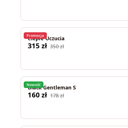
wynosiła:
wynosi:
378 zł.
340 zł.
Promocja
Ciepłe Uczucia
Pierwotna
Aktualna
315
zł
350
zł
cena
cena
wynosiła:
wynosi:
350 zł.
315 zł.
Nowość
Black Gentleman S
Pierwotna
Aktualna
160
zł
178
zł
cena
cena
wynosiła:
wynosi:
178 zł.
160 zł.