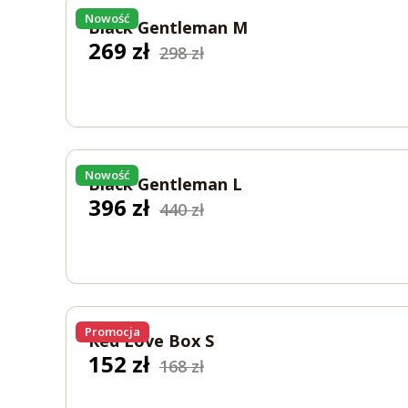
Nowość
Black Gentleman M
Pierwotna
Aktualna
269
zł
298
zł
cena
cena
wynosiła:
wynosi:
298 zł.
269 zł.
Nowość
Black Gentleman L
Pierwotna
Aktualna
396
zł
440
zł
cena
cena
wynosiła:
wynosi:
440 zł.
396 zł.
Promocja
Red Love Box S
Pierwotna
Aktualna
152
zł
168
zł
cena
cena
wynosiła:
wynosi:
168 zł.
152 zł.