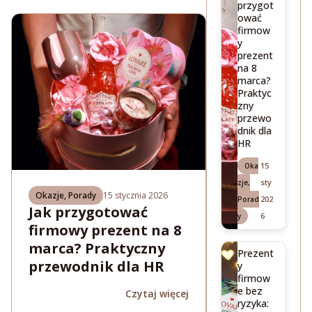
przygot
ować
firmow
y
prezent
na 8
marca?
Praktyc
zny
przewo
dnik dla
HR
15
Oka
sty
zje
,
Okazje
,
Porady
15 stycznia 2026
202
Porad
Jak przygotować
6
y
firmowy prezent na 8
marca? Praktyczny
Prezent
przewodnik dla HR
y
firmow
e bez
Czytaj więcej
ryzyka: