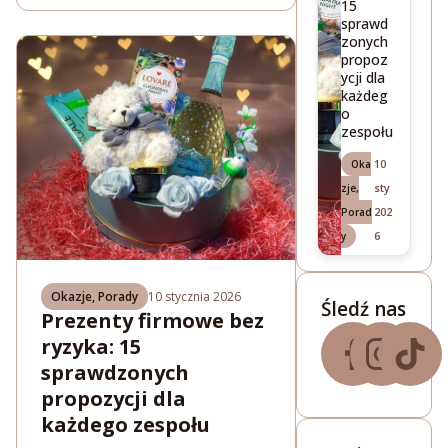
15
sprawd
zonych
propoz
ycji dla
każdeg
o
zespołu
10
Oka
sty
zje
,
202
Porad
6
y
Okazje
,
Porady
10 stycznia 2026
Śledź nas
Prezenty firmowe bez
ryzyka: 15
sprawdzonych
propozycji dla
każdego zespołu