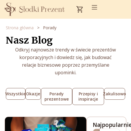
Przejdź
Cart
do
treści
Strona główna
>
Porady
Nasz Blog
Odkryj najnowsze trendy w świecie prezentów
korporacyjnych i dowiedz się, jak budować
relacje biznesowe poprzez przemyślane
upominki.
Wszystkie
Okazje
Porady
Przepisy i
Zakulisowo
prezentowe
inspiracje
Najpopularnie