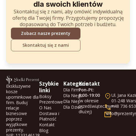
dla swoich klientów
Skontaktuj się z nami, aby omówić indywidualną
ofertę dla Twojej firmy. Przygotujemy propozycję
dopasowaną do Twoich potrzeb i budżetu.
Zobacz nasze prezenty
Skontaktuj się z nami
Szybkie
Kategorie
Kontakt
Ekskluzywne
linki
Dla Firm
Pon-Pt:
kosze
8:00-19:00
Ul. Jana Kaz
Dla Niego
Boksy
upominkowe dla
(w okresie
01-248 War
Dla Niej
Prezentowe
firm. Buduj
przedświątecznym
+48 736 653
Dla Dzieci
O Nas
relacje
dłużej)
biznesowe
Dostawa i
info@prezentys
poprzez
Płatność
wyjątkowe
Kontakt
prezenty.
Blog
NIP: 1133146128