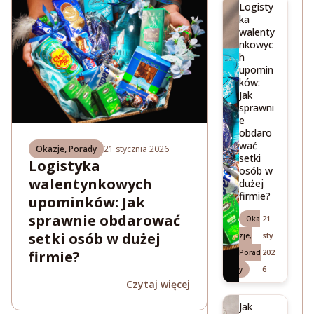
Logisty
ka
walenty
nkowyc
h
upomin
ków:
Jak
sprawni
e
obdaro
wać
Okazje
,
Porady
21 stycznia 2026
setki
Logistyka
osób w
walentynkowych
dużej
firmie?
upominków: Jak
sprawnie obdarować
21
Oka
setki osób w dużej
sty
zje
,
202
Porad
firmie?
6
y
Czytaj więcej
Jak