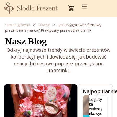
Przejdź
Cart
do
treści
Strona główna
>
Okazje
>
Jak przygotować firmowy
prezent na 8 marca? Praktyczny przewodnik dla HR
Nasz Blog
Odkryj najnowsze trendy w świecie prezentów
korporacyjnych i dowiedz się, jak budować
relacje biznesowe poprzez przemyślane
upominki.
Najpopularnie
Logisty
ka
walenty
nkowyc