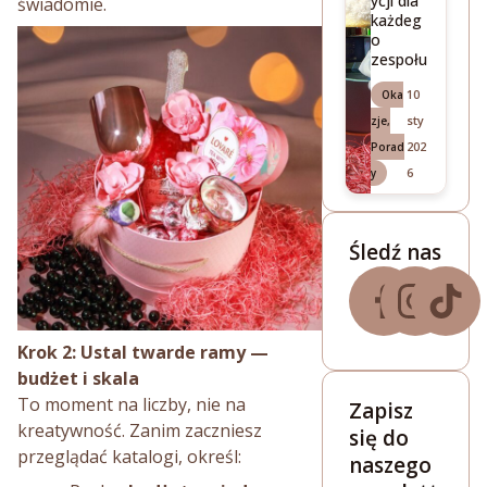
ycji dla
świadomie.
każdeg
o
zespołu
10
Oka
sty
zje
,
202
Porad
6
y
Śledź nas
Krok 2: Ustal twarde ramy —
budżet i skala
To moment na liczby, nie na
Zapisz
kreatywność. Zanim zaczniesz
się do
przeglądać katalogi, określ:
naszego