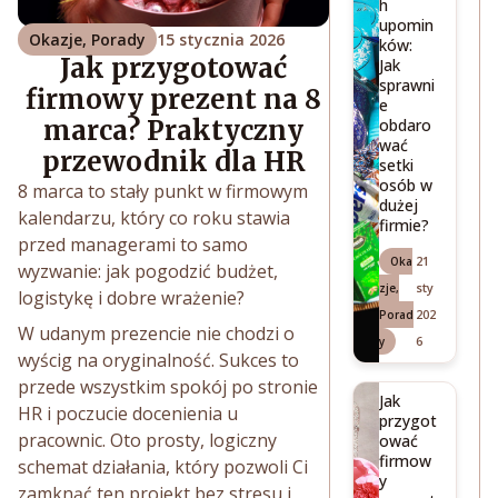
h
upomin
Okazje
,
Porady
15 stycznia 2026
ków:
Jak przygotować
Jak
sprawni
firmowy prezent na 8
e
marca? Praktyczny
obdaro
wać
przewodnik dla HR
setki
osób w
8 marca to stały punkt w firmowym
dużej
kalendarzu, który co roku stawia
firmie?
przed managerami to samo
21
Oka
wyzwanie: jak pogodzić budżet,
sty
zje
,
logistykę i dobre wrażenie?
202
Porad
W udanym prezencie nie chodzi o
6
y
wyścig na oryginalność. Sukces to
przede wszystkim spokój po stronie
Jak
HR i poczucie docenienia u
przygot
pracownic. Oto prosty, logiczny
ować
firmow
schemat działania, który pozwoli Ci
y
zamknąć ten projekt bez stresu i