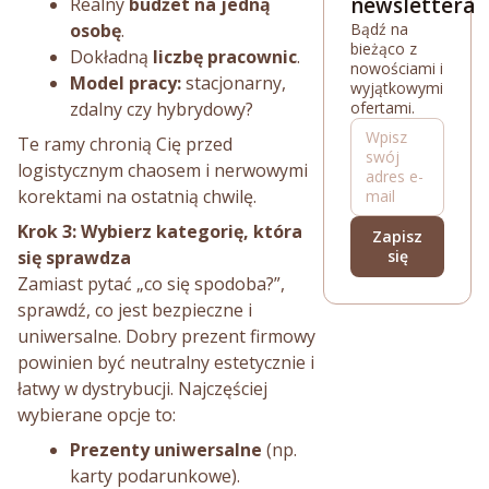
newslettera
Realny
budżet na jedną
Bądź na
osobę
.
bieżąco z
Dokładną
liczbę pracownic
.
nowościami i
Model pracy:
stacjonarny,
wyjątkowymi
ofertami.
zdalny czy hybrydowy?
Wpisz
Te ramy chronią Cię przed
swój
logistycznym chaosem i nerwowymi
adres e-
korektami na ostatnią chwilę.
mail
Krok 3: Wybierz kategorię, która
Zapisz
się
się sprawdza
Zamiast pytać „co się spodoba?”,
sprawdź, co jest bezpieczne i
uniwersalne. Dobry prezent firmowy
powinien być neutralny estetycznie i
łatwy w dystrybucji. Najczęściej
wybierane opcje to:
Prezenty uniwersalne
(np.
karty podarunkowe).