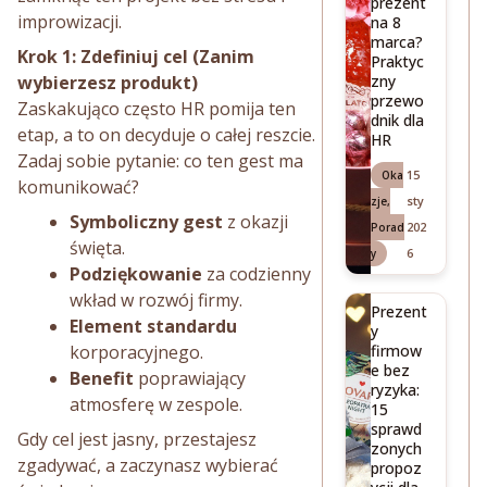
prezent
improwizacji.
na 8
marca?
Krok 1: Zdefiniuj cel (Zanim
Praktyc
zny
wybierzesz produkt)
przewo
Zaskakująco często HR pomija ten
dnik dla
etap, a to on decyduje o całej reszcie.
HR
Zadaj sobie pytanie: co ten gest ma
15
Oka
komunikować?
sty
zje
,
Symboliczny gest
z okazji
202
Porad
święta.
6
y
Podziękowanie
za codzienny
wkład w rozwój firmy.
Prezent
Element standardu
y
firmow
korporacyjnego.
e bez
Benefit
poprawiający
ryzyka:
atmosferę w zespole.
15
sprawd
Gdy cel jest jasny, przestajesz
zonych
zgadywać, a zaczynasz wybierać
propoz