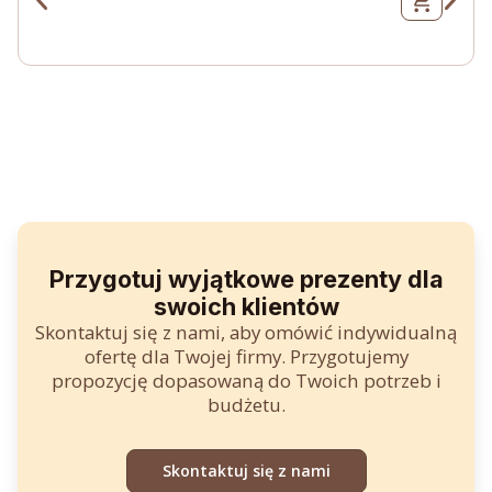
e
t
r
u
w
a
o
l
t
n
n
a
a
c
c
e
e
n
n
a
a
w
w
y
y
n
n
o
o
s
s
i
i
:
ł
3
a
4
:
0
:
3
7
z
8
ł
.
z
ł
Przygotuj wyjątkowe prezenty dla
.
.
swoich klientów
Skontaktuj się z nami, aby omówić indywidualną
ofertę dla Twojej firmy. Przygotujemy
propozycję dopasowaną do Twoich potrzeb i
budżetu.
Skontaktuj się z nami