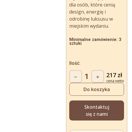
dla osób, które cenią
design, energię i
odrobinę luksusu w
miejskim wydaniu.
Minimalne zamówienie: 3
sztuki
Ilość:
ilość
217
zł
−
+
Berlin
Do koszyka
Skontaktuj
się z nami