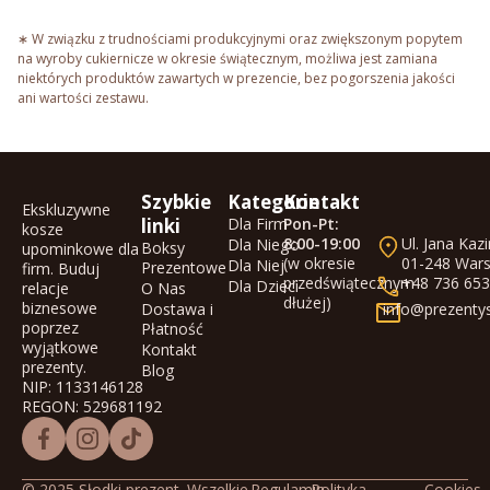
∗ W związku z trudnościami produkcyjnymi oraz zwiększonym popytem
na wyroby cukiernicze w okresie świątecznym, możliwa jest zamiana
niektórych produktów zawartych w prezencie, bez pogorszenia jakości
ani wartości zestawu.
Szybkie
Kategorie
Kontakt
Ekskluzywne
linki
Dla Firm
Pon-Pt:
kosze
8:00-19:00
Ul. Jana Kaz
Dla Niego
Boksy
upominkowe dla
(w okresie
01-248 War
Dla Niej
Prezentowe
firm. Buduj
przedświątecznym
+48 736 653
Dla Dzieci
relacje
O Nas
dłużej)
biznesowe
Dostawa i
info@prezentys
poprzez
Płatność
wyjątkowe
Kontakt
prezenty.
Blog
NIP: 1133146128
REGON: 529681192
© 2025 Słodki prezent. Wszelkie
Regulamin
Polityka
Cookies