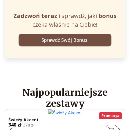
Zadzwoń teraz
i sprawdź, jaki
bonus
czeka właśnie na Ciebie!
Sprawdź Swój Bonus!
Najpopularniejsze
zestawy
Promocja
Świeży Akcent
P
A
340
zł
378
zł
i
k