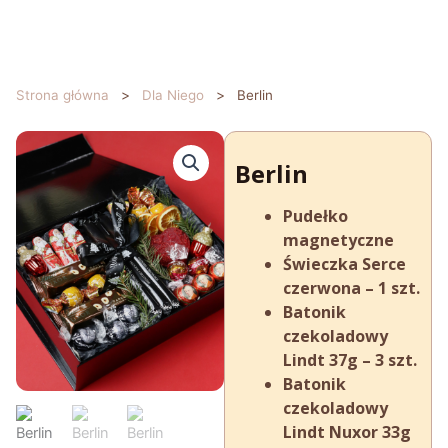
Przejdź
do
treści
>
>
Strona główna
Dla Niego
Berlin
Berlin
Pudełko
magnetyczne
Świeczka Serce
czerwona – 1 szt.
Batonik
czekoladowy
Lindt 37g – 3 szt.
Batonik
czekoladowy
Lindt Nuxor 33g