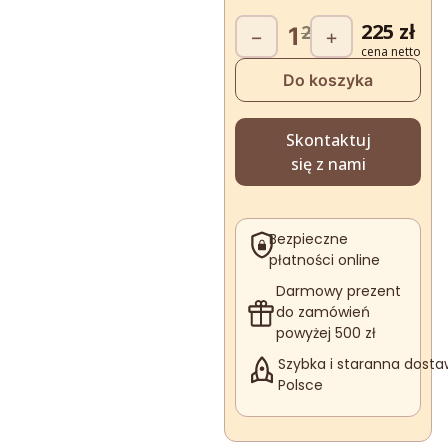
ilość
Pierwot
Akt
225
zł
249
zł
−
+
Red
Love
cena
ce
Box
Do koszyka
wynosiła
wyn
M
249 zł.
225 
Skontaktuj
się z nami
Bezpieczne
płatności online
Darmowy prezent
do zamówień
powyżej 500 zł
Szybka i staranna dosta
Polsce