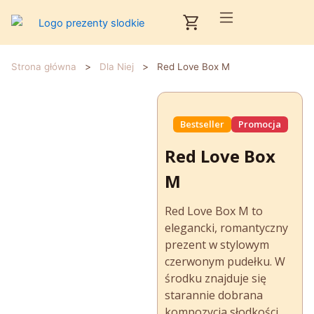
Przejdź
Cart
do
treści
>
>
Strona główna
Dla Niej
Red Love Box M
Bestseller
Promocja
Red Love Box
M
Red Love Box M to
elegancki, romantyczny
prezent w stylowym
czerwonym pudełku. W
środku znajduje się
starannie dobrana
kompozycja słodkości,