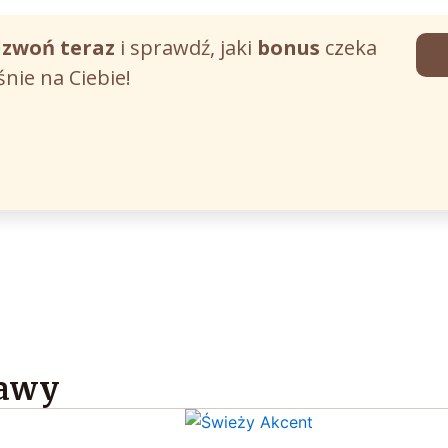
zwoń teraz
i sprawdź, jaki
bonus
czeka
śnie na Ciebie!
tawy