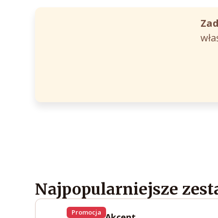
Zad
wła
Najpopularniejsze zes
Promocja
Świeży Akcent