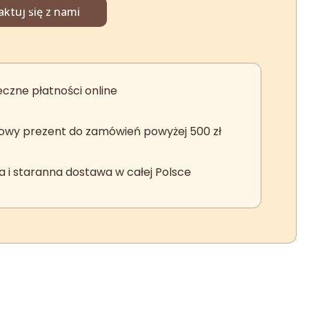
wynosiła:
wyno
 koszyka
ktuj się z nami
168 zł.
152 z
czne płatności online
wy prezent do zamówień powyżej 500 zł
a i staranna dostawa w całej Polsce