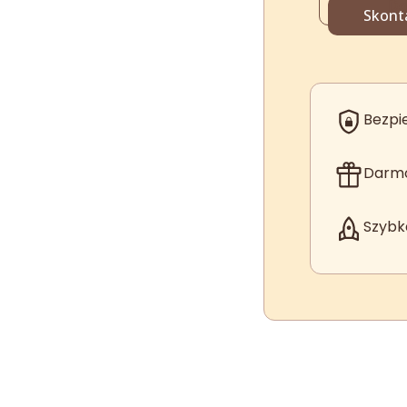
Do
Box
Skonta
S
Bezpie
Darmo
Szybk