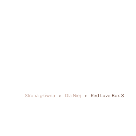
Przejdź
do
treści
Strona główna
>
Dla Niej
>
Red Love Box S