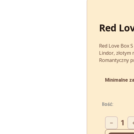
Red Lov
Red Love Box S
Lindor, złotym 
Romantyczny pre
Minimalne za
Ilość:
ilość
−
Red
Love