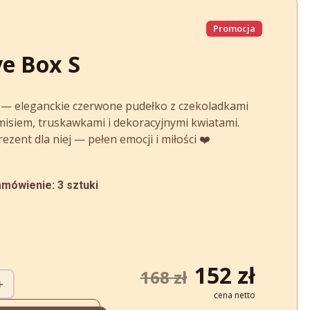
Promocja
e Box S
 — eleganckie czerwone pudełko z czekoladkami
misiem, truskawkami i dekoracyjnymi kwiatami.
zent dla niej — pełen emocji i miłości ❤️
mówienie: 3 sztuki
Pierwotna
Aktu
152
zł
168
zł
+
cena
cena