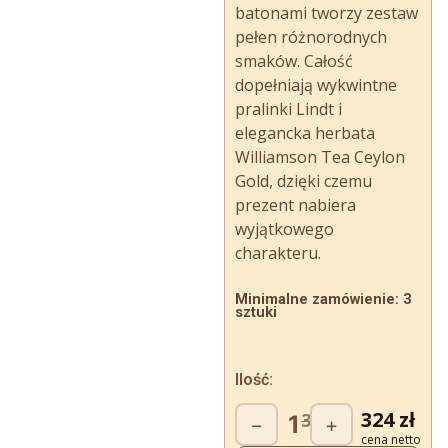
batonami tworzy zestaw
pełen różnorodnych
smaków. Całość
dopełniają wykwintne
pralinki Lindt i
elegancka herbata
Williamson Tea Ceylon
Gold, dzięki czemu
prezent nabiera
wyjątkowego
charakteru.
Minimalne zamówienie: 3
sztuki
Ilość:
ilość
Pierwot
Akt
324
zł
360
zł
−
+
Czekoladowa
Fanaberia