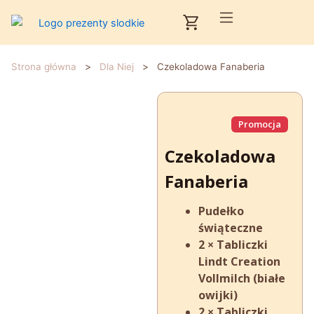
Przejdź
Cart
do
treści
>
>
Strona główna
Dla Niej
Czekoladowa Fanaberia
Promocja
Czekoladowa
Fanaberia
Pudełko
świąteczne
2 × Tabliczki
Lindt Creation
Vollmilch (białe
owijki)
2 × Tabliczki