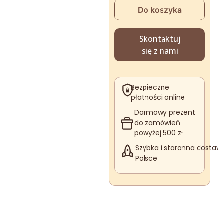
cena
ce
Do koszyka
wynosiła
wyn
360 zł.
324 
Skontaktuj
się z nami
Bezpieczne
płatności online
Darmowy prezent
do zamówień
powyżej 500 zł
Szybka i staranna dosta
Polsce