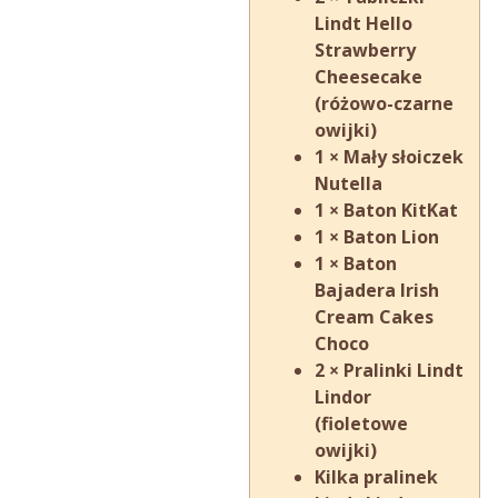
Lindt Hello
Strawberry
Cheesecake
(różowo-czarne
owijki)
1 × Mały słoiczek
Nutella
1 × Baton KitKat
1 × Baton Lion
1 × Baton
Bajadera Irish
Cream Cakes
Choco
2 × Pralinki Lindt
Lindor
(fioletowe
owijki)
Kilka pralinek