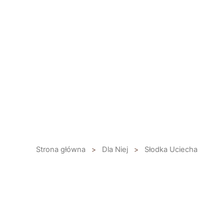
Przejdź
do
treści
Strona główna
>
Dla Niej
>
Słodka Uciecha