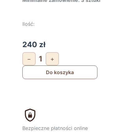
Minimalne zamówienie: 3 sztuki
Ilość:
240
zł
ilość
−
+
Słodka
Uciecha
Do koszyka
Bezpieczne płatności online