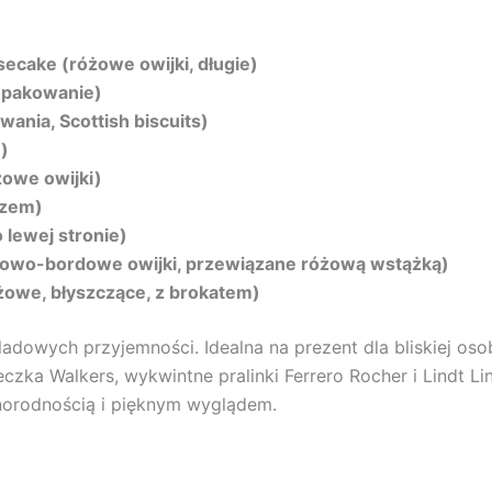
secake (różowe owijki, długie)
opakowanie)
ania, Scottish biscuits)
i)
żowe owijki)
uzem)
 lewej stronie)
różowo-bordowe owijki, przewiązane różową wstążką)
żowe, błyszczące, z brokatem)
dowych przyjemności. Idealna na prezent dla bliskiej osob
teczka Walkers, wykwintne pralinki Ferrero Rocher i Lindt
norodnością i pięknym wyglądem.