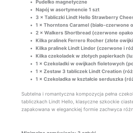
Pudełko magnetyczne
Napój w asortymencie 1 szt
3 × Tabliczki Lindt Hello Strawberry Chee
1 × Thorntons Caramel (biało-czerwone 
2 × Walkers Shortbread (czerwone opakow
Kilka pralinek Ferrero Rocher (złote owijk
Kilka pralinek Lindt Lindor (czerwone i ró
Kilka czekoladek w złotych papierkach (l
1 × Czekoladki w owijkach fioletowych (po
1 × Zestaw 3 tabliczek Lindt Creation (
1 × Czekoladka w kształcie serduszka (ró
Subtelna i romantyczna kompozycja pełna czekola
tabliczkach Lindt Hello, klasyczne szkockie cias
zapakowana w eleganckiej formie zachwyca róż