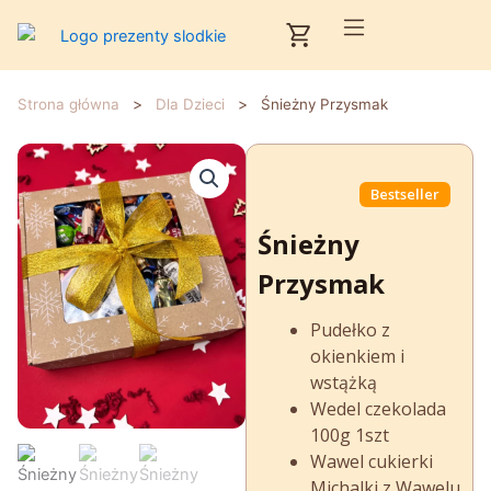
Przejdź
Cart
do
treści
>
>
Strona główna
Dla Dzieci
Śnieżny Przysmak
Bestseller
Śnieżny
Przysmak
Pudełko z
okienkiem i
wstążką
Wedel czekolada
100g 1szt
Wawel cukierki
Michalki z Wawelu