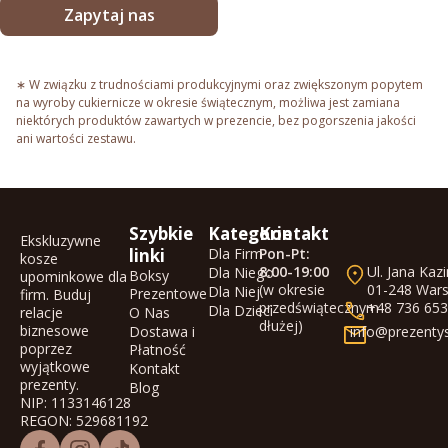
Zapytaj nas
∗ W związku z trudnościami produkcyjnymi oraz zwiększonym popytem
na wyroby cukiernicze w okresie świątecznym, możliwa jest zamiana
niektórych produktów zawartych w prezencie, bez pogorszenia jakości
ani wartości zestawu.
Szybkie
Kategorie
Kontakt
Ekskluzywne
linki
Dla Firm
Pon-Pt:
kosze
8:00-19:00
Ul. Jana Kaz
Dla Niego
Boksy
upominkowe dla
(w okresie
01-248 War
Dla Niej
Prezentowe
firm. Buduj
przedświątecznym
+48 736 653
Dla Dzieci
relacje
O Nas
dłużej)
biznesowe
Dostawa i
info@prezentys
poprzez
Płatność
wyjątkowe
Kontakt
prezenty.
Blog
NIP: 1133146128
REGON: 529681192