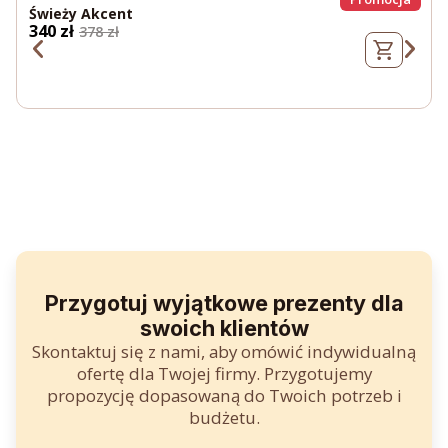
Świeży Akcent
P
A
340
zł
378
zł
i
k
e
t
r
u
w
a
o
l
t
n
n
a
a
c
c
e
e
n
n
a
a
w
w
y
y
n
n
o
o
s
s
i
i
:
ł
3
a
4
:
0
:
3
7
z
8
ł
.
z
ł
Przygotuj wyjątkowe prezenty dla
.
.
swoich klientów
Skontaktuj się z nami, aby omówić indywidualną
ofertę dla Twojej firmy. Przygotujemy
propozycję dopasowaną do Twoich potrzeb i
budżetu.