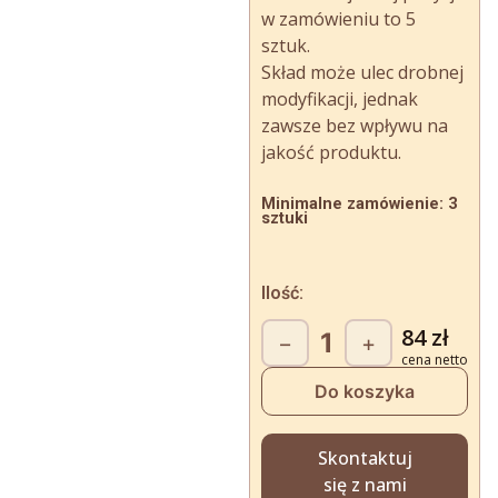
w zamówieniu to 5
sztuk.
Skład może ulec drobnej
modyfikacji, jednak
zawsze bez wpływu na
jakość produktu.
Minimalne zamówienie: 3
sztuki
Ilość:
ilość
84
zł
−
+
Śnieżny
Przysmak
Do koszyka
Skontaktuj
się z nami